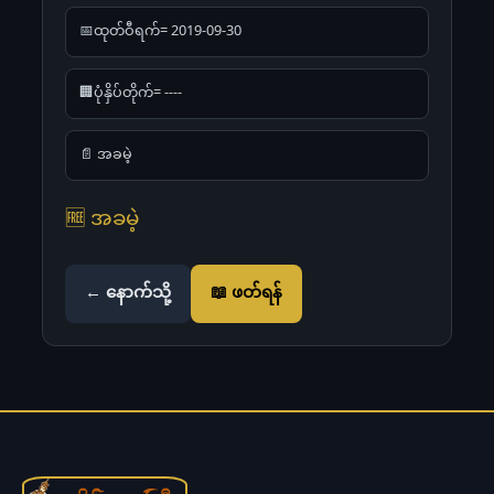
📅ထုတ်ဝီရက်= 2019-09-30
🏢ပုံနှိပ်တိုက်= ----
📄 အခမဲ့
🆓 အခမဲ့
← နောက်သို့
📖 ဖတ်ရန်