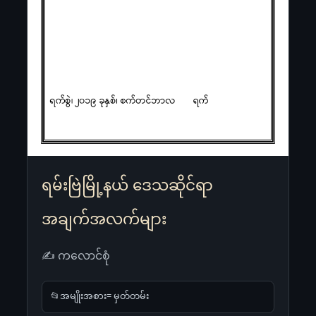
ရမ်းဗြဲမြို့နယ် ဒေသဆိုင်ရာ
အချက်အလက်များ
✍ ကလောင်စုံ
📂အမျိုးအစား= မှတ်တမ်း