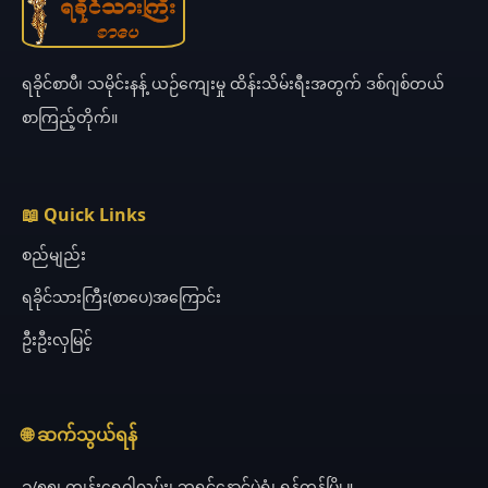
ရခိုင်စာပီ၊ သမိုင်းနန့် ယဉ်ကျေးမှု ထိန်းသိမ်းရီးအတွက် ဒစ်ဂျစ်တယ်
စာကြည့်တိုက်။
📖 Quick Links
စည်မျည်း
ရခိုင်သားကြီး(စာပေ)အကြောင်း
ဦးဦးလှမြင့်
🌐 ဆက်သွယ်ရန်
ခ/၅၅၊ ကျွန်းရွှေဝါလမ်း၊ ဘုရင့်နောင်ပွဲရုံ၊ ရန်ကုန်မြို့။