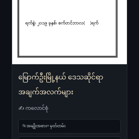
မြောက်ဦးမြို့နယ် ဒေသဆိုင်ရာ
အချက်အလက်များ
✍ ကလောင်စုံ
📂အမျိုးအစား= မှတ်တမ်း