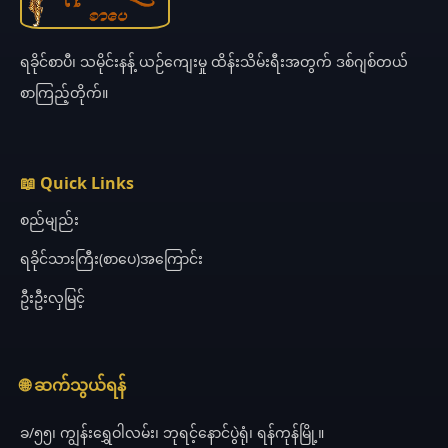
ရခိုင်စာပီ၊ သမိုင်းနန့် ယဉ်ကျေးမှု ထိန်းသိမ်းရီးအတွက် ဒစ်ဂျစ်တယ်
စာကြည့်တိုက်။
📖 Quick Links
စည်မျည်း
ရခိုင်သားကြီး(စာပေ)အကြောင်း
ဦးဦးလှမြင့်
🌐 ဆက်သွယ်ရန်
ခ/၅၅၊ ကျွန်းရွှေဝါလမ်း၊ ဘုရင့်နောင်ပွဲရုံ၊ ရန်ကုန်မြို့။