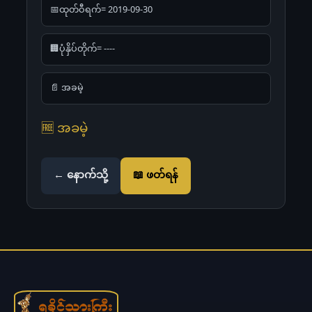
📅ထုတ်ဝီရက်= 2019-09-30
🏢ပုံနှိပ်တိုက်= ----
📄 အခမဲ့
🆓 အခမဲ့
← နောက်သို့
📖 ဖတ်ရန်