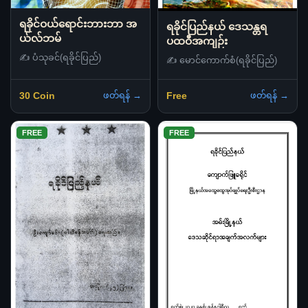
ရခိုင်ဝယ်ရောင်းဘားဘာ အ
ရခိုင်ပြည်နယ် ဒေသန္တရ
ယ်လ်ဘမ်
ပထဝီအကျဉ်း
✍️ ပံသုခင်(ရခိုင်ပြည်)
✍️ မောင်ကောက်စံ(ရခိုင်ပြည်)
ဖတ်ရန် →
ဖတ်ရန် →
30 Coin
Free
FREE
FREE