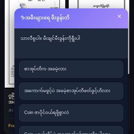
×
✨အမီးများရေ မီးခွန်းတိ
သာလီစွပါ။ မီးချင်မီးခွန်းကိုရွီးပါ
စာအုပ်တိက အခမဲ့လား
ကျောက်ဖြူမြို့နယ် ဒေသ
ဆိုင်ရာအချက်အလက်များ
အကောက်မဖွင့်ပဲ အခမဲ့စာအုပ်တိဖတ်ခွင့်ဟိလား
ဂွမြို့နယ် ဒေသဆိုင်ရာ
✍️ ကလောင်စုံ
အချက်အလက်များ
✍️ ကလောင်စုံ
Coin ဇာပိုင်ဝယ်ရဖို့စွာလဲ
ဖတ်ရန် →
ဖတ်ရန် →
Free
Free