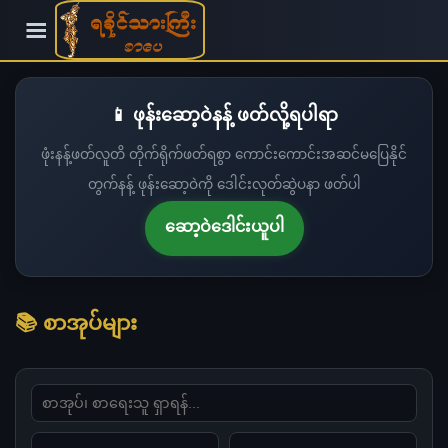
☰
📱 ဖုန်းဆော့ဝဲနန့် ဖတ်လို့ရပါရာ
ဖုံးနန့်ဖတ်လူတိ တိုက်ရိုက်ဖတ်ရစွာ ကောင်းကောင်းအဆင်မပြေနိုင်
တွက်နန့် ဖုန်းဆော့ဝဲကို ဒေါင်းလုတ်ဆွဲပနာ ဖတ်ပါ
ဆော့ဝဲဒေါင်းယူပါ
📚 စာအုပ်များ