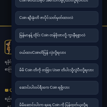
Coin မဝယ်သိမ့်ပဲ အကောက်ဖွင့်ထားလို့ရပါလား
...
1
2
20
»
Coin စျီးနုံးတိ ဇာပိုင်သတ်မှတ်ထားလဲ
မြန်မာနန့် ထိုင်း Coin တန်ဖိုးဇာလို့ ကွာနီရစွာလဲ
ဝယ်ထားCoinတိပြန် လှဲလို့ရလား
ရခိုင်စာပီ၊ သမိုင်းနန့် ယဉ်ကျေးမှု ထိန်းသိမ်းရီးအတွက် ဒစ်ဂျစ်တယ်
စာကြည့်တိုက်။
မိမိ Coin တိကို တခြား User တိပါးသို့လွဲပီးလို့ရလား
ဆောင်းပါးဝင်ရီးကေ Coin ရဖို့လား
📖 Quick Links
စည်မျည်း
မိမိဆောင်းပါးက ရရေ Coin ကို ပြန်ထုတ်ယူလို့ရ